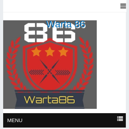
Warta 86
MENU