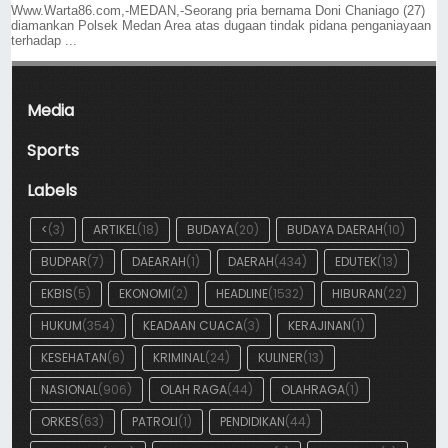
Www.Warta86.com,-MEDAN,-Seorang pria bernama Doni Chaniago (27)
diamankan Polsek Medan Area atas dugaan tindak pidana penganiayaan
terhadap ...
Media
Sports
Labels
<
(3)
ARTIKEL
(18)
BUDAYA
(20)
BUDAYA DAERAH
(10)
BUDPAR
(7)
DAEARAH
(1)
DAERAH
(434)
EDUTEK
(13)
EKBIS
(5)
EKONOMI
(2)
HEADLINE
(1532)
HIBURAN
(22)
HUKUM
(354)
KEADAAN CUACA
(3)
KERAJINAN
(1)
KESEHATAN
(6)
KRIMINAL
(24)
KULINER
(13)
NASIONAL
(906)
OLAH RAGA
(44)
OLAHRAGA
(1)
ORKES
(63)
PATROLI
(1)
PENDIDIKAN
(44)