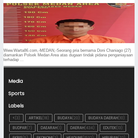
Www.Warta86.com,-MEDAN,-Seorang pria bernama Doni Chaniago (27)
diamankan Polsek Medan Area atas dugaan tindak pidana penganiayaan
terhadap ...
Media
Sports
Labels
<
(3)
ARTIKEL
(18)
BUDAYA
(20)
BUDAYA DAERAH
(10)
BUDPAR
(7)
DAEARAH
(1)
DAERAH
(434)
EDUTEK
(13)
EKBIS
(5)
EKONOMI
(2)
HEADLINE
(1532)
HIBURAN
(22)