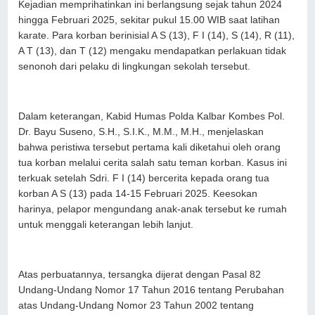
Kejadian memprihatinkan ini berlangsung sejak tahun 2024
hingga Februari 2025, sekitar pukul 15.00 WIB saat latihan
karate. Para korban berinisial A S (13), F I (14), S (14), R (11),
A T (13), dan T (12) mengaku mendapatkan perlakuan tidak
senonoh dari pelaku di lingkungan sekolah tersebut.
Dalam keterangan, Kabid Humas Polda Kalbar Kombes Pol.
Dr. Bayu Suseno, S.H., S.I.K., M.M., M.H., menjelaskan
bahwa peristiwa tersebut pertama kali diketahui oleh orang
tua korban melalui cerita salah satu teman korban. Kasus ini
terkuak setelah Sdri. F I (14) bercerita kepada orang tua
korban A S (13) pada 14-15 Februari 2025. Keesokan
harinya, pelapor mengundang anak-anak tersebut ke rumah
untuk menggali keterangan lebih lanjut.
Atas perbuatannya, tersangka dijerat dengan Pasal 82
Undang-Undang Nomor 17 Tahun 2016 tentang Perubahan
atas Undang-Undang Nomor 23 Tahun 2002 tentang