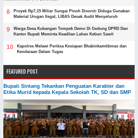
Proyek Rp7,15 Miliar Sungai Pinoh Disorot: Diduga Gunakan
Material Urugan Ilegal, LIBAS Desak Audit Menyeluruh
Warga Desa Kubangan Tompek Demo Di Gedung DPRD Dan
Kantor Bupati Meminta Keadilan Lahan Kebun Sawit
Kapolres Melawi Periksa Kesiapan Bhabinkamtibmas dan
Kendaraan Dalam Tugas
FEATURED POST
Bupati Sintang Tekankan Penguatan Karakter dan
Etika Murid kepada Kepala Sekolah TK, SD dan SMP