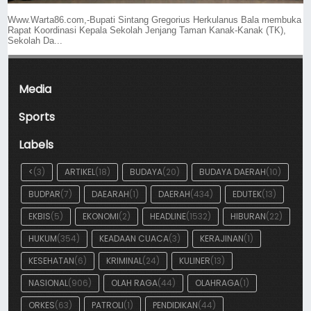
Www.Warta86.com,-Bupati Sintang Gregorius Herkulanus Bala membuka
Rapat Koordinasi Kepala Sekolah Jenjang Taman Kanak-Kanak (TK),
Sekolah Da...
Media
Sports
Labels
<
(3)
ARTIKEL
(18)
BUDAYA
(20)
BUDAYA DAERAH
(10)
BUDPAR
(7)
DAEARAH
(1)
DAERAH
(434)
EDUTEK
(13)
EKBIS
(5)
EKONOMI
(2)
HEADLINE
(1532)
HIBURAN
(22)
HUKUM
(354)
KEADAAN CUACA
(3)
KERAJINAN
(1)
KESEHATAN
(6)
KRIMINAL
(24)
KULINER
(13)
NASIONAL
(906)
OLAH RAGA
(44)
OLAHRAGA
(1)
ORKES
(63)
PATROLI
(1)
PENDIDIKAN
(44)