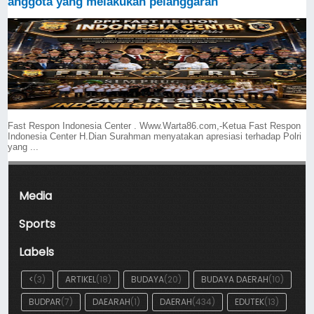
anggota yang melakukan pelanggaran
Fast Respon Indonesia Center . Www.Warta86.com,-Ketua Fast Respon
Indonesia Center H.Dian Surahman menyatakan apresiasi terhadap Polri
yang ...
Media
Sports
Labels
<
(3)
ARTIKEL
(18)
BUDAYA
(20)
BUDAYA DAERAH
(10)
BUDPAR
(7)
DAEARAH
(1)
DAERAH
(434)
EDUTEK
(13)