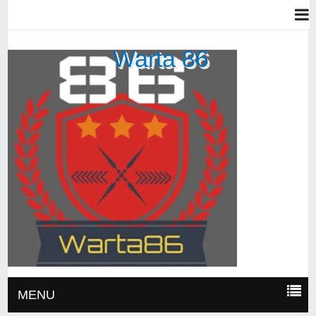
Warta 86
MENU