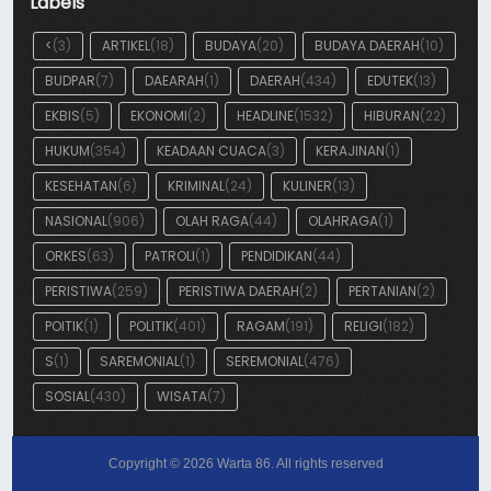
Labels
<
(3)
ARTIKEL
(18)
BUDAYA
(20)
BUDAYA DAERAH
(10)
BUDPAR
(7)
DAEARAH
(1)
DAERAH
(434)
EDUTEK
(13)
EKBIS
(5)
EKONOMI
(2)
HEADLINE
(1532)
HIBURAN
(22)
HUKUM
(354)
KEADAAN CUACA
(3)
KERAJINAN
(1)
KESEHATAN
(6)
KRIMINAL
(24)
KULINER
(13)
NASIONAL
(906)
OLAH RAGA
(44)
OLAHRAGA
(1)
ORKES
(63)
PATROLI
(1)
PENDIDIKAN
(44)
PERISTIWA
(259)
PERISTIWA DAERAH
(2)
PERTANIAN
(2)
POITIK
(1)
POLITIK
(401)
RAGAM
(191)
RELIGI
(182)
S
(1)
SAREMONIAL
(1)
SEREMONIAL
(476)
SOSIAL
(430)
WISATA
(7)
Copyright ©
2026
Warta 86
. All rights reserved