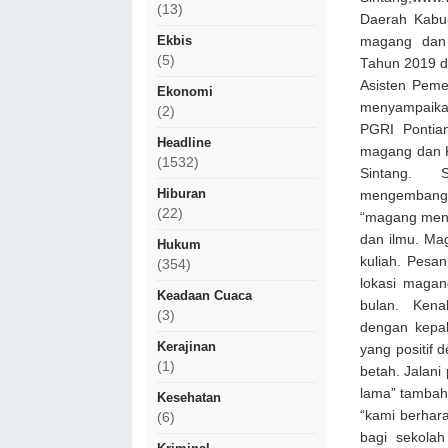
(13)
Daerah Kabu
Ekbis
magang dan 
(5)
Tahun 2019 di
Asisten Peme
Ekonomi
menyampaika
(2)
PGRI Pontia
Headline
magang dan K
(1532)
Sintang. S
Hiburan
mengembangkan
(22)
“magang menj
dan ilmu. Ma
Hukum
kuliah. Pesa
(354)
lokasi magang
Keadaan Cuaca
bulan. Kena
(3)
dengan kepal
Kerajinan
yang positif 
(1)
betah. Jalani
lama” tambah 
Kesehatan
“kami berhar
(6)
bagi sekola