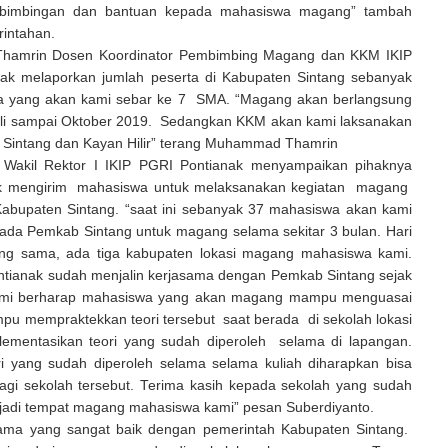
bimbingan dan bantuan kepada mahasiswa magang” tambah
rintahan.
amrin Dosen Koordinator Pembimbing Magang dan KKM IKIP
ak melaporkan jumlah peserta di Kabupaten Sintang sebanyak
a yang akan kami sebar ke 7 SMA. “Magang akan berlangsung
Juli sampai Oktober 2019. Sedangkan KKM akan kami laksanakan
 Sintang dan Kayan Hilir” terang Muhammad Thamrin
 Wakil Rektor I IKIP PGRI Pontianak menyampaikan pihaknya
k mengirim mahasiswa untuk melaksanakan kegiatan magang
abupaten Sintang. “saat ini sebanyak 37 mahasiswa akan kami
ada Pemkab Sintang untuk magang selama sekitar 3 bulan. Hari
yang sama, ada tiga kabupaten lokasi magang mahasiswa kami.
ntianak sudah menjalin kerjasama dengan Pemkab Sintang sejak
Kami berharap mahasiswa yang akan magang mampu menguasai
pu mempraktekkan teori tersebut saat berada di sekolah lokasi
ementasikan teori yang sudah diperoleh selama di lapangan.
ri yang sudah diperoleh selama selama kuliah diharapkan bisa
agi sekolah tersebut. Terima kasih kepada sekolah yang sudah
jadi tempat magang mahasiswa kami” pesan Suberdiyanto.
asama yang sangat baik dengan pemerintah Kabupaten Sintang.