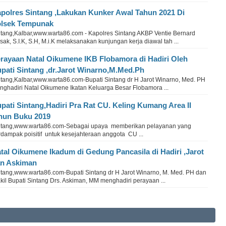
polres Sintang ,Lakukan Kunker Awal Tahun 2021 Di
lsek Tempunak
ntang,Kalbar,www.warta86.com - Kapolres Sintang AKBP Ventie Bernard
ak, S.I.K, S.H, M.i.K melaksanakan kunjungan kerja diawal tah ...
rayaan Natal Oikumene IKB Flobamora di Hadiri Oleh
pati Sintang ,dr.Jarot Winarno,M.Med.Ph
ntang,Kalbar,www.warta86.com-Bupati Sintang dr H Jarot Winarno, Med. PH
nghadiri Natal Oikumene Ikatan Keluarga Besar Flobamora ...
pati Sintang,Hadiri Pra Rat CU. Keling Kumang Area II
hun Buku 2019
ntang,www.warta86.com-Sebagai upaya memberikan pelayanan yang
rdampak poisitif untuk kesejahteraan anggota CU ...
tal Oikumene Ikadum di Gedung Pancasila di Hadiri ,Jarot
n Askiman
ntang,www.warta86.com-Bupati Sintang dr H Jarot Winarno, M. Med. PH dan
il Bupati Sintang Drs. Askiman, MM menghadiri perayaan ...