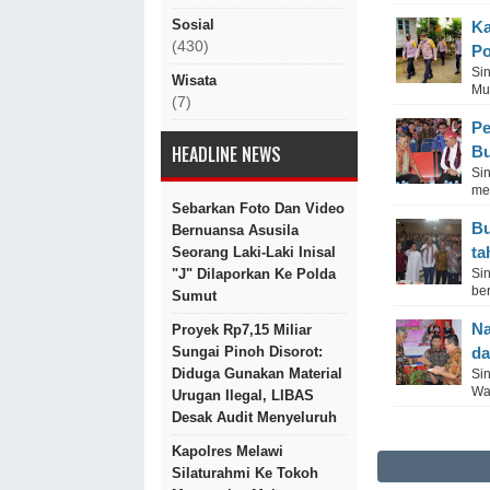
Sosial
Ka
(430)
Po
Si
Wisata
Mus
(7)
Pe
HEADLINE NEWS
Bu
Si
me
Sebarkan Foto Dan Video
Bu
Bernuansa Asusila
ta
Seorang Laki-Laki Inisal
"J" Dilaporkan Ke Polda
Si
be
Sumut
Na
Proyek Rp7,15 Miliar
Sungai Pinoh Disorot:
da
Diduga Gunakan Material
Si
Wak
Urugan Ilegal, LIBAS
Desak Audit Menyeluruh
Kapolres Melawi
Silaturahmi Ke Tokoh