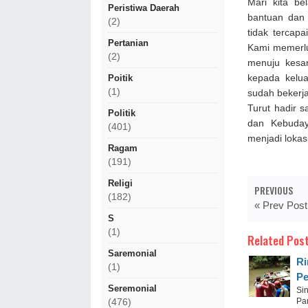
Mari kita b
Peristiwa Daerah
bantuan dan
(2)
tidak terca
Pertanian
Kami memerlu
(2)
menuju kesa
kepada kelu
Poitik
(1)
sudah bekerj
Turut hadir 
Politik
dan Kebuday
(401)
menjadi loka
Ragam
(191)
Religi
PREVIOUS
(182)
« Prev Post
S
(1)
Related Post
Saremonial
Ri
(1)
Pe
Seremonial
Sin
Pa
(476)