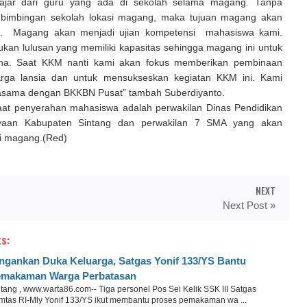
elajar dari guru yang ada di sekolah selama magang. Tanpa
 bimbingan sekolah lokasi magang, maka tujuan magang akan
pai. Magang akan menjadi ujian kompetensi mahasiswa kami.
kan lulusan yang memiliki kapasitas sehingga magang ini untuk
na. Saat KKM nanti kami akan fokus memberikan pembinaan
arga lansia dan untuk mensukseskan kegiatan KKM ini. Kami
asama dengan BKKBN Pusat” tambah Suberdiyanto.
saat penyerahan mahasiswa adalah perwakilan Dinas Pendidikan
aan Kabupaten Sintang dan perwakilan 7 SMA yang akan
si magang.(Red)
NEXT
Next Post »
s:
ngankan Duka Keluarga, Satgas Yonif 133/YS Bantu
makaman Warga Perbatasan
tang , www.warta86.com-- Tiga personel Pos Sei Kelik SSK III Satgas
mtas RI-Mly Yonif 133/YS ikut membantu proses pemakaman wa ...