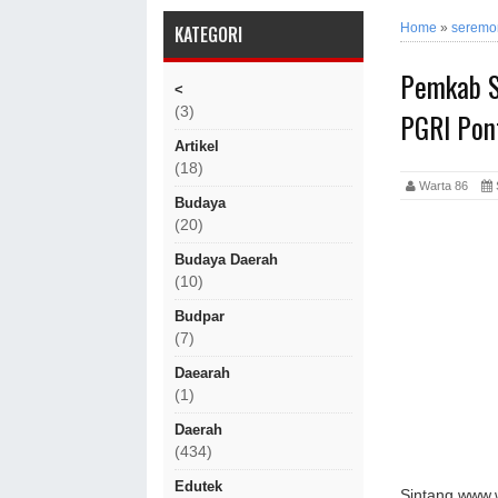
Home
»
seremo
KATEGORI
Pemkab S
<
(3)
PGRI Pon
Artikel
(18)
Warta 86
S
Budaya
(20)
Budaya Daerah
(10)
Budpar
(7)
Daearah
(1)
Daerah
(434)
Edutek
Sintang,www.