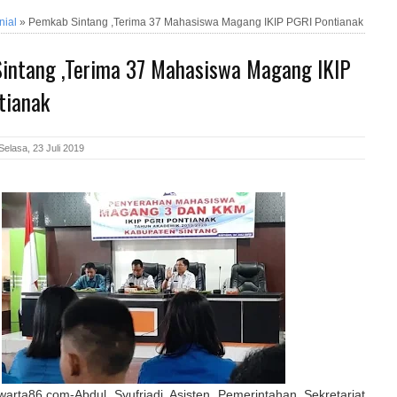
nial
»
Pemkab Sintang ,Terima 37 Mahasiswa Magang IKIP PGRI Pontianak
intang ,Terima 37 Mahasiswa Magang IKIP
tianak
elasa, 23 Juli 2019
warta86.com-Abdul Syufriadi Asisten Pemerintahan Sekretariat