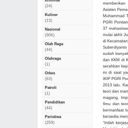
Kriminal
memberikan 
(24)
Asisten Peme
Kuliner
Muhammad Th
(13)
PGRI Pontian
37 mahasisw
Nasional
mulai akhir 
(906)
di Kecamatan
Olah Raga
Suberdiyanto
(44)
sudah banya
Olahraga
dan KKM di K
(1)
serahkan kep
ini di saat 
Orkes
IKIP PGRI Po
(63)
2013 lalu. 
Patroli
teori dan mam
(1)
magang. Impl
Pendidikan
Ilmu dan teo
(44)
bermanfaat b
bersedia men
Peristiwa
(259)
“Inilah kerj