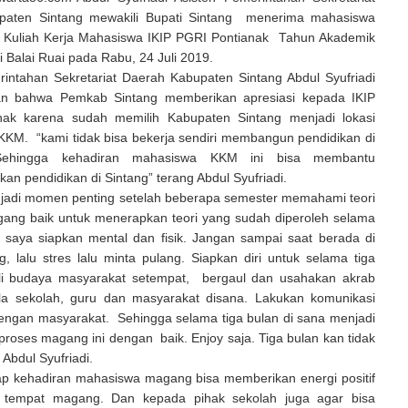
paten Sintang mewakili Bupati Sintang menerima mahasiswa
Kuliah Kerja Mahasiswa IKIP PGRI Pontianak Tahun Akademik
 Balai Ruai pada Rabu, 24 Juli 2019.
rintahan Sekretariat Daerah Kabupaten Sintang Abdul Syufriadi
n bahwa Pemkab Sintang memberikan apresiasi kepada IKIP
nak karena sudah memilih Kabupaten Sintang menjadi lokasi
KM. “kami tidak bisa bekerja sendiri membangun pendidikan di
ehingga kehadiran mahasiswa KKM ini bisa membantu
 pendidikan di Sintang” terang Abdul Syufriadi.
adi momen penting setelah beberapa semester memahami teori
gang baik untuk menerapkan teori yang sudah diperoleh selama
n saya siapkan mental dan fisik. Jangan sampai saat berada di
, lalu stres lalu minta pulang. Siapkan diri untuk selama tiga
li budaya masyarakat setempat, bergaul dan usahakan akrab
a sekolah, guru dan masyarakat disana. Lakukan komunikasi
dengan masyarakat. Sehingga selama tiga bulan di sana menjadi
 proses magang ini dengan baik. Enjoy saja. Tiga bulan kan tidak
Abdul Syufriadi.
ap kehadiran mahasiswa magang bisa memberikan energi positif
h tempat magang. Dan kepada pihak sekolah juga agar bisa