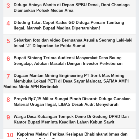
Diduga Aniaya Wanita di Depan SPBU Denai, Doni Chaniago
Diamankan Polsek Medan Area
Dituding Takut Copot Kades GD Diduga Pemain Tambang
Ilegal, Marwah Bupati Madina Dipertaruhkan!
Sebarkan foto dan video Bernuansa Asusila Seorang Laki-laki
Inisal "J" Dilaporkan ke Polda Sumut
Bupati Sintang Terima Audiensi Masyarakat Desa Baung
Sengatap, Adukan Masalah Dengan Investor Perkebunan
Dugaan Mantan Mining Engineering PT Sorik Mas Mining
Membuka Lokasi PETI di Desa Sayur Maincat, SATMA AMPI
Madina Minta APH Bertindak
Proyek Rp7,15 Miliar Sungai Pinoh Disorot: Diduga Gunakan
Material Urugan Ilegal, LIBAS Desak Audit Menyeluruh
Warga Desa Kubangan Tompek Demo Di Gedung DPRD Dan
Kantor Bupati Meminta Keadilan Lahan Kebun Sawit
Kapolres Melawi Periksa Kesiapan Bhabinkamtibmas dan