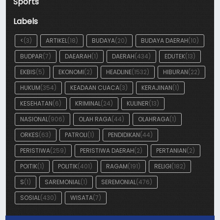
Sports
Labels
<
(3)
ARTIKEL
(18)
BUDAYA
(20)
BUDAYA DAERAH
(10)
BUDPAR
(7)
DAEARAH
(1)
DAERAH
(434)
EDUTEK
(13)
EKBIS
(5)
EKONOMI
(2)
HEADLINE
(1532)
HIBURAN
(22)
HUKUM
(354)
KEADAAN CUACA
(3)
KERAJINAN
(1)
KESEHATAN
(6)
KRIMINAL
(24)
KULINER
(13)
NASIONAL
(906)
OLAH RAGA
(44)
OLAHRAGA
(1)
ORKES
(63)
PATROLI
(1)
PENDIDIKAN
(44)
PERISTIWA
(259)
PERISTIWA DAERAH
(2)
PERTANIAN
(2)
POITIK
(1)
POLITIK
(401)
RAGAM
(191)
RELIGI
(182)
S
(1)
SAREMONIAL
(1)
SEREMONIAL
(476)
SOSIAL
(430)
WISATA
(7)