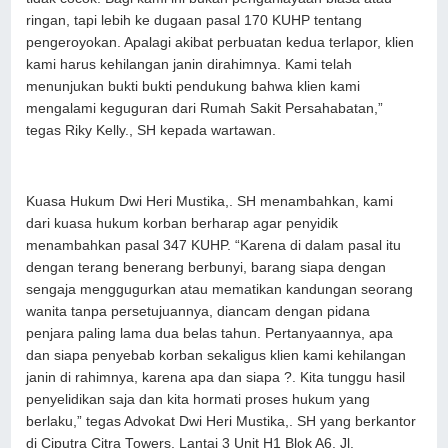
ringan, tapi lebih ke dugaan pasal 170 KUHP tentang
pengeroyokan. Apalagi akibat perbuatan kedua terlapor, klien
kami harus kehilangan janin dirahimnya. Kami telah
menunjukan bukti bukti pendukung bahwa klien kami
mengalami keguguran dari Rumah Sakit Persahabatan,”
tegas Riky Kelly., SH kepada wartawan.
Kuasa Hukum Dwi Heri Mustika,. SH menambahkan, kami
dari kuasa hukum korban berharap agar penyidik
menambahkan pasal 347 KUHP. “Karena di dalam pasal itu
dengan terang benerang berbunyi, barang siapa dengan
sengaja menggugurkan atau mematikan kandungan seorang
wanita tanpa persetujuannya, diancam dengan pidana
penjara paling lama dua belas tahun. Pertanyaannya, apa
dan siapa penyebab korban sekaligus klien kami kehilangan
janin di rahimnya, karena apa dan siapa ?. Kita tunggu hasil
penyelidikan saja dan kita hormati proses hukum yang
berlaku,” tegas Advokat Dwi Heri Mustika,. SH yang berkantor
di Ciputra Citra Towers, Lantai 3 Unit H1 Blok A6, Jl.