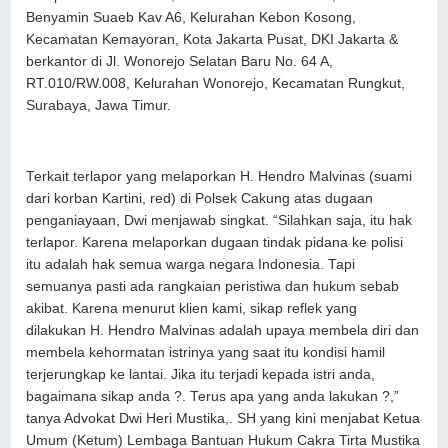
Benyamin Suaeb Kav A6, Kelurahan Kebon Kosong,
Kecamatan Kemayoran, Kota Jakarta Pusat, DKI Jakarta &
berkantor di Jl. Wonorejo Selatan Baru No. 64 A,
RT.010/RW.008, Kelurahan Wonorejo, Kecamatan Rungkut,
Surabaya, Jawa Timur.
Terkait terlapor yang melaporkan H. Hendro Malvinas (suami
dari korban Kartini, red) di Polsek Cakung atas dugaan
penganiayaan, Dwi menjawab singkat. “Silahkan saja, itu hak
terlapor. Karena melaporkan dugaan tindak pidana ke polisi
itu adalah hak semua warga negara Indonesia. Tapi
semuanya pasti ada rangkaian peristiwa dan hukum sebab
akibat. Karena menurut klien kami, sikap reflek yang
dilakukan H. Hendro Malvinas adalah upaya membela diri dan
membela kehormatan istrinya yang saat itu kondisi hamil
terjerungkap ke lantai. Jika itu terjadi kepada istri anda,
bagaimana sikap anda ?. Terus apa yang anda lakukan ?,”
tanya Advokat Dwi Heri Mustika,. SH yang kini menjabat Ketua
Umum (Ketum) Lembaga Bantuan Hukum Cakra Tirta Mustika