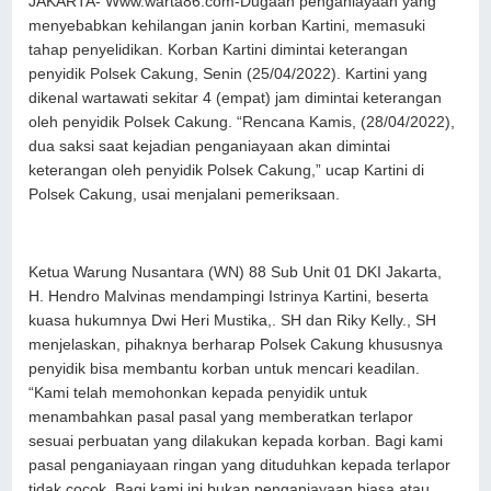
JAKARTA- Www.warta86.com-Dugaan penganiayaan yang
menyebabkan kehilangan janin korban Kartini, memasuki
tahap penyelidikan. Korban Kartini dimintai keterangan
penyidik Polsek Cakung, Senin (25/04/2022). Kartini yang
dikenal wartawati sekitar 4 (empat) jam dimintai keterangan
oleh penyidik Polsek Cakung. “Rencana Kamis, (28/04/2022),
dua saksi saat kejadian penganiayaan akan dimintai
keterangan oleh penyidik Polsek Cakung,” ucap Kartini di
Polsek Cakung, usai menjalani pemeriksaan.
Ketua Warung Nusantara (WN) 88 Sub Unit 01 DKI Jakarta,
H. Hendro Malvinas mendampingi Istrinya Kartini, beserta
kuasa hukumnya Dwi Heri Mustika,. SH dan Riky Kelly., SH
menjelaskan, pihaknya berharap Polsek Cakung khususnya
penyidik bisa membantu korban untuk mencari keadilan.
“Kami telah memohonkan kepada penyidik untuk
menambahkan pasal pasal yang memberatkan terlapor
sesuai perbuatan yang dilakukan kepada korban. Bagi kami
pasal penganiayaan ringan yang dituduhkan kepada terlapor
tidak cocok. Bagi kami ini bukan penganiayaan biasa atau