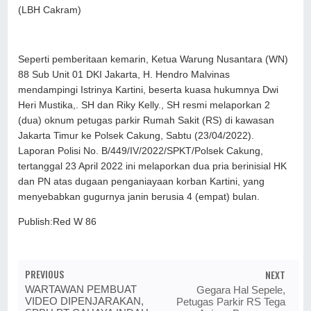
(LBH Cakram)
Seperti pemberitaan kemarin, Ketua Warung Nusantara (WN)
88 Sub Unit 01 DKI Jakarta, H. Hendro Malvinas
mendampingi Istrinya Kartini, beserta kuasa hukumnya Dwi
Heri Mustika,. SH dan Riky Kelly., SH resmi melaporkan 2
(dua) oknum petugas parkir Rumah Sakit (RS) di kawasan
Jakarta Timur ke Polsek Cakung, Sabtu (23/04/2022).
Laporan Polisi No. B/449/IV/2022/SPKT/Polsek Cakung,
tertanggal 23 April 2022 ini melaporkan dua pria berinisial HK
dan PN atas dugaan penganiayaan korban Kartini, yang
menyebabkan gugurnya janin berusia 4 (empat) bulan.
Publish:Red W 86
PREVIOUS
NEXT
WARTAWAN PEMBUAT
Gegara Hal Sepele,
VIDEO DIPENJARAKAN,
Petugas Parkir RS Tega