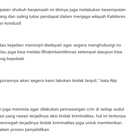
atan shubuh berjamaah ini dirinya juga melakukan kesempatan
ang dan saling tukar pendapat dalam menjaga wilayah Kalideres
n kondusif
atau kejadian menonjol diwilayah agar segera menghubungi no
atau juga bisa melalui Bhabinkamtibmas setempat ataupun bisa
ang kepolsek
aporannya akan segera kami lakukan tindak lanjuti," kata Akp
r
mi juga meminta agar dilakukan pemasangan cctv di setiap sudut
asi yang rawan terjadinya aksi tindak kriminalitas, hal ini tentunya
mencegah terjadinya tindak kriminalitas juga untuk memberikan
lam proses penyelidikan