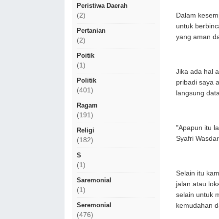
Peristiwa Daerah
Dalam kesemp
(2)
untuk berbinc
Pertanian
yang aman da
(2)
Poitik
(1)
Jika ada hal 
Politik
pribadi saya 
(401)
langsung dat
Ragam
(191)
"Apapun itu l
Religi
Syafri Wasda
(182)
S
(1)
Selain itu ka
Saremonial
jalan atau lok
(1)
selain untuk 
Seremonial
kemudahan da
(476)