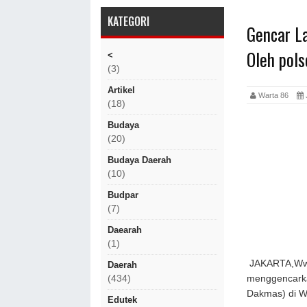
KATEGORI
Gencar L
Oleh pols
<
(3)
Artikel
Warta 86
(18)
Budaya
(20)
Budaya Daerah
(10)
Budpar
(7)
Daearah
(1)
JAKARTA,Www.
Daerah
menggencarka
(434)
Dakmas) di Wi
Edutek