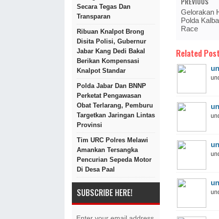
PREVIOUS
Secara Tegas Dan
Gelorakan 
Transparan
Polda Kalb
Race
Ribuan Knalpot Brong
Disita Polisi, Gubernur
Related Post
Jabar Kang Dedi Bakal
Berikan Kompensasi
un
Knalpot Standar
und
Polda Jabar Dan BNNP
Perketat Pengawasan
Obat Terlarang, Pemburu
un
Targetkan Jaringan Lintas
und
Provinsi
Tim URC Polres Melawi
un
Amankan Tersangka
und
Pencurian Sepeda Motor
Di Desa Paal
un
SUBSCRIBE HERE!
und
Enter your email address.