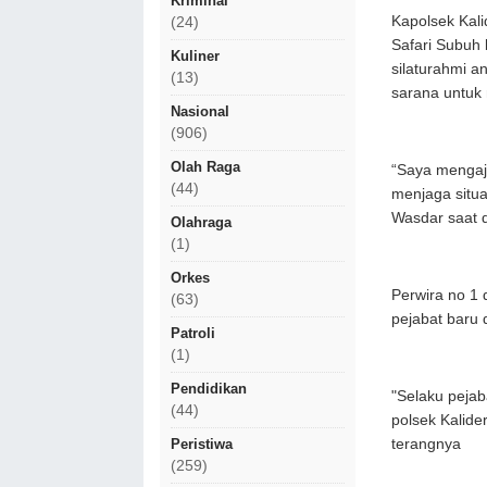
Kriminal
Kapolsek Kali
(24)
Safari Subuh 
Kuliner
silaturahmi a
(13)
sarana untuk
Nasional
(906)
Olah Raga
“Saya mengaj
(44)
menjaga situa
Wasdar saat d
Olahraga
(1)
Orkes
Perwira no 1 
(63)
pejabat baru 
Patroli
(1)
Pendidikan
"Selaku pejab
(44)
polsek Kalide
terangnya
Peristiwa
(259)