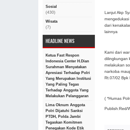
Sosial
(430)
Lanjut Akp Sy
mengedukasi 
Wisata
dari kenakal
(7)
lainnya
HEADLINE NEWS
Kami dari war
Ketua Fast Respon
dilingkungan 
Indonesia Center H.Dian
melakukan sos
Surahman Menyatakan
narkoba maupu
Apresiasi Terhadap Polri
Rt.07/02 B
Yang Merupakan Institusi
Yang Paling Tegas
Terhadap Anggota Yang
Melakukan Pelanggaran
( *Humas Polr
Lima Oknum Anggota
Publish:Red/
Polri Dijatuhi Sanksi
PTDH, Polda Jambi
Tegaskan Komitmen
Penegakan Kode Etik