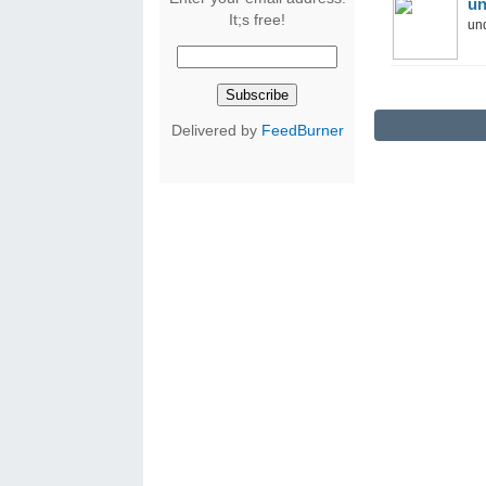
un
It;s free!
und
Delivered by
FeedBurner