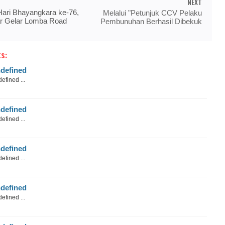
NEXT
Hari Bhayangkara ke-76,
Melalui "Petunjuk CCV Pelaku
ar Gelar Lomba Road
Pembunuhan Berhasil Dibekuk
s:
defined
efined ...
defined
efined ...
defined
efined ...
defined
efined ...