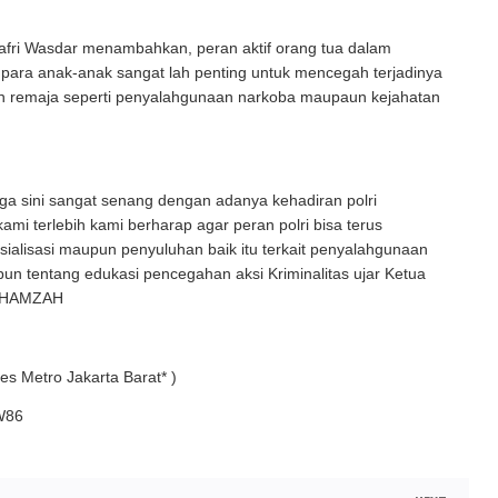
afri Wasdar menambahkan, peran aktif orang tua dalam
para anak-anak sangat lah penting untuk mencegah terjadinya
an remaja seperti penyalahgunaan narkoba maupaun kejahatan
ga sini sangat senang dengan adanya kehadiran polri
kami terlebih kami berharap agar peran polri bisa terus
ialisasi maupun penyuluhan baik itu terkait penyalahgunaan
n tentang edukasi pencegahan aksi Kriminalitas ujar Ketua
pk HAMZAH
es Metro Jakarta Barat* )
W86