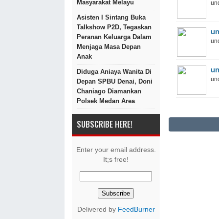
Masyarakat Melayu
und
Asisten I Sintang Buka
Talkshow P2D, Tegaskan
un
Peranan Keluarga Dalam
und
Menjaga Masa Depan
Anak
un
Diduga Aniaya Wanita Di
und
Depan SPBU Denai, Doni
Chaniago Diamankan
Polsek Medan Area
SUBSCRIBE HERE!
Enter your email address.
It;s free!
Delivered by
FeedBurner