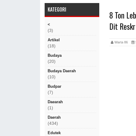
KATEGORI
8 Ton Le
Dit Resk
<
(3)
Artikel
Warta 86
S
(18)
Budaya
(20)
Budaya Daerah
(10)
Budpar
(7)
Daearah
(1)
Daerah
(434)
Edutek