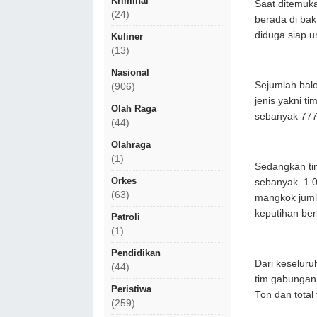
Kriminal
Saat ditemuk
(24)
berada di ba
diduga siap un
Kuliner
(13)
Nasional
Sejumlah balo
(906)
jenis yakni t
Olah Raga
sebanyak 777
(44)
Olahraga
(1)
Sedangkan ti
Orkes
sebanyak 1.05
(63)
mangkok juml
keputihan be
Patroli
(1)
Pendidikan
Dari keseluru
(44)
tim gabungan 
Peristiwa
Ton dan total
(259)