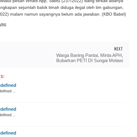
melalui pesan Whats App, Sabtu (237/2022) siang terkait adanya
ngkapan sejumlah balok timah diduga ilegal oleh tim gabungan,
2022) malam namun sayangnya belum ada jawaban. (KBO Babel)
W86
NEXT
Warga Baning Pantai, Minta APH,
Bubarkan PETI DI Sungai Melawi
s:
defined
efined ...
defined
efined ...
defined