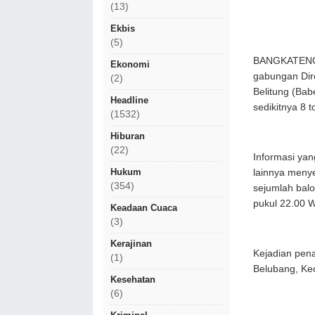
(13)
Ekbis
(5)
BANGKATENGA
Ekonomi
gabungan Dire
(2)
Belitung (Bab
Headline
sedikitnya 8 
(1532)
Hiburan
(22)
Informasi yan
Hukum
lainnya meny
(354)
sejumlah balo
pukul 22.00 W
Keadaan Cuaca
(3)
Kerajinan
Kejadian pen
(1)
Belubang, Ke
Kesehatan
(6)