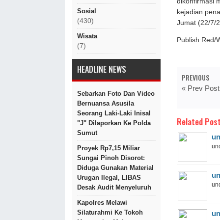
dikonfirmasi 
Sosial
kejadian pena
(430)
Jumat (22/7/
Wisata
Publish:Red/
(7)
HEADLINE NEWS
PREVIOUS
« Prev Post
Sebarkan Foto Dan Video
Bernuansa Asusila
Seorang Laki-Laki Inisal
Related Post
"J" Dilaporkan Ke Polda
Sumut
un
und
Proyek Rp7,15 Miliar
Sungai Pinoh Disorot:
Diduga Gunakan Material
un
Urugan Ilegal, LIBAS
und
Desak Audit Menyeluruh
Kapolres Melawi
Silaturahmi Ke Tokoh
un