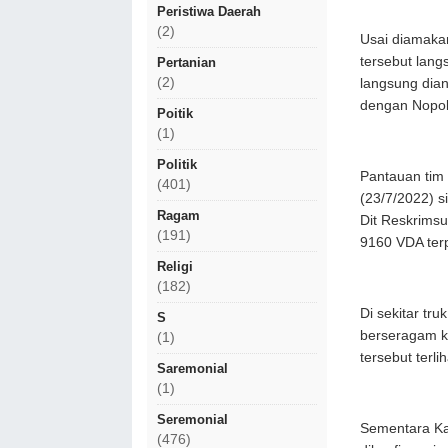
Peristiwa Daerah
(2)
Usai diamakan
tersebut lang
Pertanian
(2)
langsung dia
dengan Nopol 
Poitik
(1)
Politik
Pantauan tim 
(401)
(23/7/2022) s
Ragam
Dit Reskrimsu
(191)
9160 VDA ter
Religi
(182)
Di sekitar tr
S
berseragam k
(1)
tersebut terl
Saremonial
(1)
Seremonial
Sementara Ka
(476)