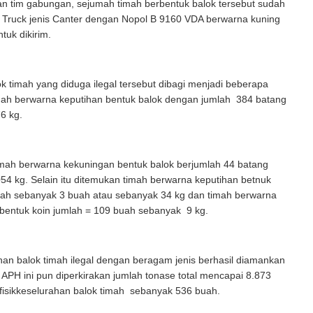
an tim gabungan, sejumah timah berbentuk balok tersebut sudah
k Truck jenis Canter dengan Nopol B 9160 VDA berwarna kuning
tuk dikirim.
k timah yang diduga ilegal tersebut dibagi menjadi beberapa
imah berwarna keputihan bentuk balok dengan jumlah 384 batang
6 kg.
mah berwarna kekuningan bentuk balok berjumlah 44 batang
4 kg. Selain itu ditemukan timah berwarna keputihan betnuk
ah sebanyak 3 buah atau sebanyak 34 kg dan timah berwarna
rbentuk koin jumlah = 109 buah sebanyak 9 kg.
han balok timah ilegal dengan beragam jenis berhasil diamankan
APH ini pun diperkirakan jumlah tonase total mencapai 8.873
 fisikkeselurahan balok timah sebanyak 536 buah.