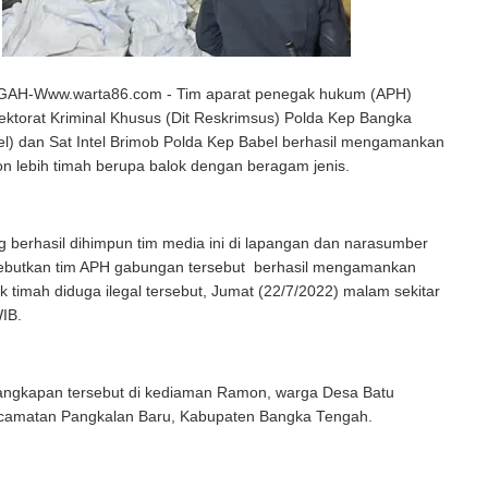
H-Www.warta86.com - Tim aparat penegak hukum (APH)
ktorat Kriminal Khusus (Dit Reskrimsus) Polda Kep Bangka
el) dan Sat Intel Brimob Polda Kep Babel berhasil mengamankan
ton lebih timah berupa balok dengan beragam jenis.
g berhasil dihimpun tim media ini di lapangan dan narasumber
ebutkan tim APH gabungan tersebut berhasil mengamankan
k timah diduga ilegal tersebut, Jumat (22/7/2022) malam sekitar
IB.
angkapan tersebut di kediaman Ramon, warga Desa Batu
camatan Pangkalan Baru, Kabupaten Bangka Tengah.