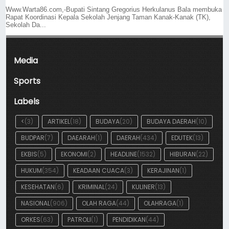
Www.Warta86.com,-Bupati Sintang Gregorius Herkulanus Bala membuka
Rapat Koordinasi Kepala Sekolah Jenjang Taman Kanak-Kanak (TK),
Sekolah Da...
Media
Sports
Labels
<
(3)
ARTIKEL
(18)
BUDAYA
(20)
BUDAYA DAERAH
(10)
BUDPAR
(7)
DAEARAH
(1)
DAERAH
(434)
EDUTEK
(13)
EKBIS
(5)
EKONOMI
(2)
HEADLINE
(1532)
HIBURAN
(22)
HUKUM
(354)
KEADAAN CUACA
(3)
KERAJINAN
(1)
KESEHATAN
(6)
KRIMINAL
(24)
KULINER
(13)
NASIONAL
(906)
OLAH RAGA
(44)
OLAHRAGA
(1)
ORKES
(63)
PATROLI
(1)
PENDIDIKAN
(44)