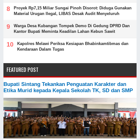
Proyek Rp7,15 Miliar Sungai Pinoh Disorot: Diduga Gunakan
Material Urugan Ilegal, LIBAS Desak Audit Menyeluruh
Warga Desa Kubangan Tompek Demo Di Gedung DPRD Dan
Kantor Bupati Meminta Keadilan Lahan Kebun Sawit
Kapolres Melawi Periksa Kesiapan Bhabinkamtibmas dan
Kendaraan Dalam Tugas
FEATURED POST
Bupati Sintang Tekankan Penguatan Karakter dan
Etika Murid kepada Kepala Sekolah TK, SD dan SMP