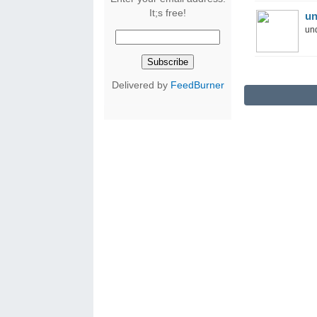
It;s free!
un
und
Delivered by
FeedBurner