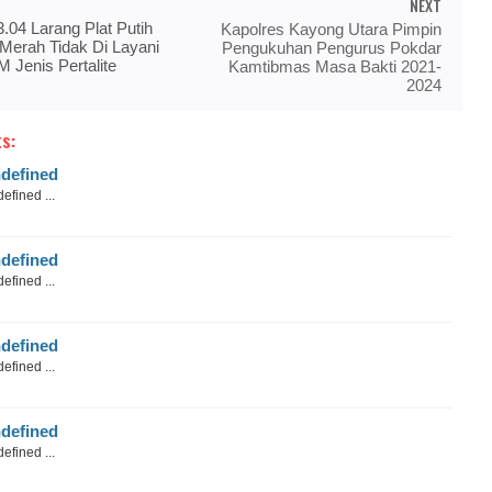
NEXT
.04 Larang Plat Putih
Kapolres Kayong Utara Pimpin
 Merah Tidak Di Layani
Pengukuhan Pengurus Pokdar
 Jenis Pertalite
Kamtibmas Masa Bakti 2021-
2024
s:
defined
efined ...
defined
efined ...
defined
efined ...
defined
efined ...