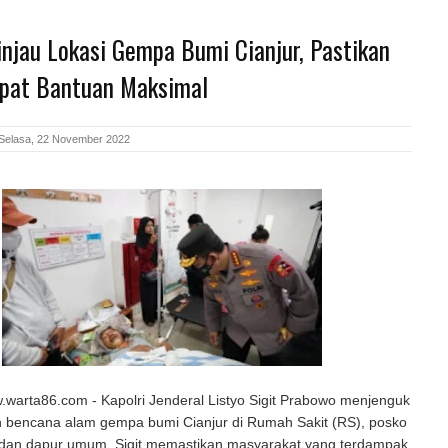
injau Lokasi Gempa Bumi Cianjur, Pastikan
pat Bantuan Maksimal
Selasa, 22 November 2022
.warta86.com - Kapolri Jenderal Listyo Sigit Prabowo menjenguk
n bencana alam gempa bumi Cianjur di Rumah Sakit (RS), posko
dan dapur umum. Sigit memastikan masyarakat yang terdampak