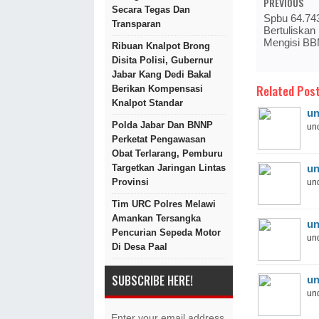
PREVIOUS
Secara Tegas Dan
Spbu 64.743
Transparan
Bertuliskan
Mengisi BBM
Ribuan Knalpot Brong
Disita Polisi, Gubernur
Jabar Kang Dedi Bakal
Related Post
Berikan Kompensasi
Knalpot Standar
un
Polda Jabar Dan BNNP
und
Perketat Pengawasan
Obat Terlarang, Pemburu
un
Targetkan Jaringan Lintas
Provinsi
und
Tim URC Polres Melawi
Amankan Tersangka
un
Pencurian Sepeda Motor
und
Di Desa Paal
SUBSCRIBE HERE!
un
und
Enter your email address.