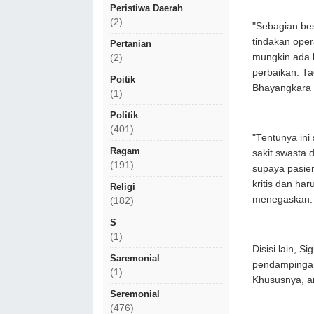
Peristiwa Daerah
(2)
"Sebagian be
tindakan oper
Pertanian
mungkin ada k
(2)
perbaikan. Ta
Poitik
Bhayangkara y
(1)
Politik
(401)
"Tentunya ini
Ragam
sakit swasta
(191)
supaya pasie
kritis dan ha
Religi
menegaskan
(182)
S
(1)
Disisi lain, 
Saremonial
pendampingan
(1)
Khususnya, a
Seremonial
(476)