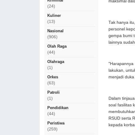
Kriminal
maksimal dal
(24)
Kuliner
(13)
Tak hanya itu
personel kepo
Nasional
gempa bumi t
(906)
lainnya sudah
Olah Raga
(44)
Olahraga
"Harapannya 
(1)
lakukan, unt
menjadi duka 
Orkes
(63)
Patroli
Dalam tinjaua
(1)
soal fasilita
Pendidikan
membutuhkan o
(44)
RSUD serta R
Peristiwa
kepada korb
(259)