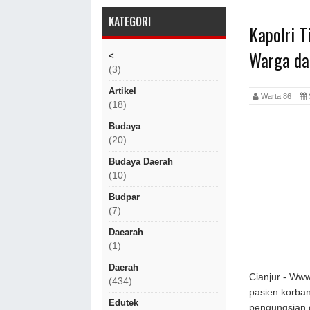
KATEGORI
Kapolri T
Warga da
<
(3)
Artikel
Warta 86
(18)
Budaya
(20)
Budaya Daerah
(10)
Budpar
(7)
Daearah
(1)
Daerah
Cianjur - Www
(434)
pasien korba
Edutek
pengungsian 