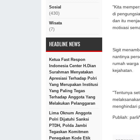
"Kita mempers
Sosial
(430)
di pengungsi
dan itu menja
Wisata
motivasi sema
(7)
HEADLINE NEWS
Sigit menamb
nantinya pers
Ketua Fast Respon
rumah warga y
Indonesia Center H.Dian
kejahatan.
Surahman Menyatakan
Apresiasi Terhadap Polri
Yang Merupakan Institusi
Yang Paling Tegas
"Tentunya set
Terhadap Anggota Yang
melaksanakan 
Melakukan Pelanggaran
menghindari po
Lima Oknum Anggota
Publiah: parl
Polri Dijatuhi Sanksi
PTDH, Polda Jambi
Tegaskan Komitmen
Penegakan Kode Etik