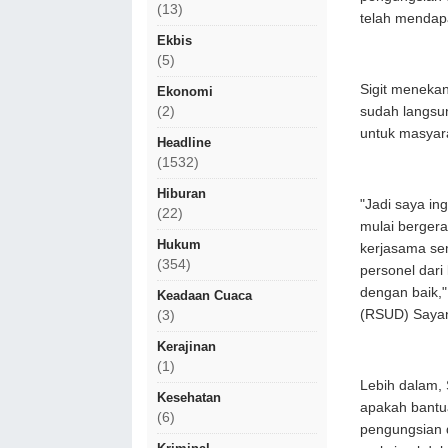
(13)
telah mendapa
Ekbis
(5)
Sigit menekan
Ekonomi
sudah langsu
(2)
untuk masyar
Headline
(1532)
Hiburan
"Jadi saya i
(22)
mulai bergera
Hukum
kerjasama se
(354)
personel dari
dengan baik,"
Keadaan Cuaca
(RSUD) Sayan
(3)
Kerajinan
(1)
Lebih dalam, 
Kesehatan
apakah bantu
(6)
pengungsian d