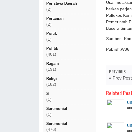
Usai melaksa
Peristiwa Daerah
berkas perja
(2)
Poltekes Kem
Pertanian
Pemerintah P
(2)
Busera Sintan
Poitik
Sumber.: Kom
(1)
Politik
Publish:W86
(401)
Ragam
(191)
PREVIOUS
« Prev Post
Religi
(182)
Related Post
S
(1)
un
und
Saremonial
(1)
Seremonial
un
(476)
und