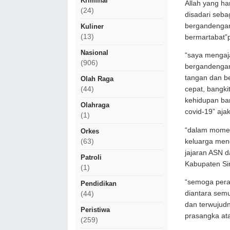
Kriminal
Allah yang ha
(24)
disadari seb
bergandengan
Kuliner
(13)
bermartabat”p
Nasional
“saya mengaj
(906)
bergandengan
tangan dan b
Olah Raga
(44)
cepat, bangk
kehidupan ba
Olahraga
covid-19” ajak
(1)
“dalam momen
Orkes
keluarga men
(63)
jajaran ASN 
Patroli
Kabupaten Sin
(1)
“semoga per
Pendidikan
diantara sem
(44)
dan terwujud
Peristiwa
prasangka ata
(259)