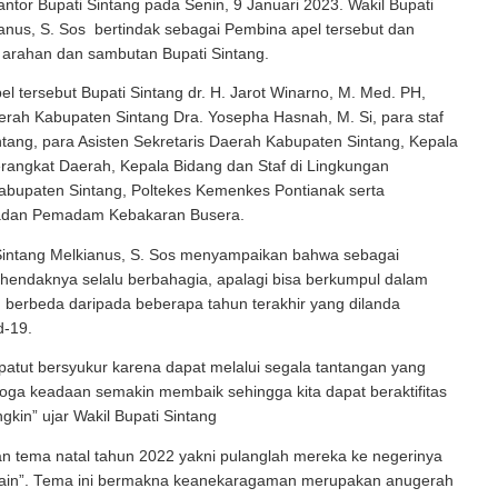
ntor Bupati Sintang pada Senin, 9 Januari 2023. Wakil Bupati
anus, S. Sos bertindak sebagai Pembina apel tersebut dan
rahan dan sambutan Bupati Sintang.
el tersebut Bupati Sintang dr. H. Jarot Winarno, M. Med. PH,
erah Kabupaten Sintang Dra. Yosepha Hasnah, M. Si, para staf
intang, para Asisten Sekretaris Daerah Kabupaten Sintang, Kepala
rangkat Daerah, Kepala Bidang dan Staf di Lingkungan
abupaten Sintang, Poltekes Kemenkes Pontianak serta
adan Pemadam Kebakaran Busera.
 Sintang Melkianus, S. Sos menyampaikan bahwa sebagai
 hendaknya selalu berbahagia, apalagi bisa berkumpul dalam
 berbeda daripada beberapa tahun terakhir yang dilanda
d-19.
 patut bersyukur karena dapat melalui segala tantangan yang
oga keadaan semakin membaik sehingga kita dapat beraktifitas
kin” ujar Wakil Bupati Sintang
n tema natal tahun 2022 yakni pulanglah mereka ke negerinya
n lain”. Tema ini bermakna keanekaragaman merupakan anugerah