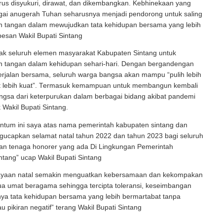
rus disyukuri, dirawat, dan dikembangkan. Kebhinekaan yang
agai anugerah Tuhan seharusnya menjadi pendorong untuk saling
 tangan dalam mewujudkan tata kehidupan bersama yang lebih
esan Wakil Bupati Sintang
ak seluruh elemen masyarakat Kabupaten Sintang untuk
 tangan dalam kehidupan sehari-hari. Dengan bergandengan
erjalan bersama, seluruh warga bangsa akan mampu “pulih lebih
it lebih kuat”. Termasuk kemampuan untuk membangun kembali
ngsa dari keterpurukan dalam berbagai bidang akibat pandemi
 Wakil Bupati Sintang.
tum ini saya atas nama pemerintah kabupaten sintang dan
gucapkan selamat natal tahun 2022 dan tahun 2023 bagi seluruh
dan tenaga honorer yang ada Di Lingkungan Pemerintah
tang” ucap Wakil Bupati Sintang
ayaan natal semakin menguatkan kebersamaan dan kekompakan
ua umat beragama sehingga tercipta toleransi, keseimbangan
nya tata kehidupan bersama yang lebih bermartabat tanpa
u pikiran negatif” terang Wakil Bupati Sintang