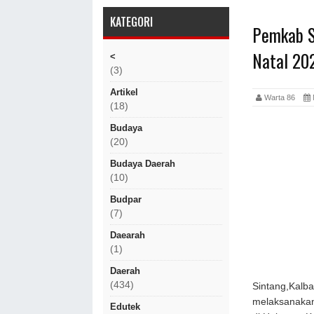
KATEGORI
Pemkab S
Natal 20
<
(3)
Artikel
Warta 86
(18)
Budaya
(20)
Budaya Daerah
(10)
Budpar
(7)
Daearah
(1)
Daerah
(434)
Sintang,Kalb
melaksanakan
Edutek