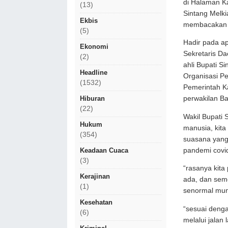
di Halaman Ka
(13)
Sintang Melki
Ekbis
membacakan a
(5)
Hadir pada ap
Ekonomi
Sekretaris Da
(2)
ahli Bupati S
Headline
Organisasi Pe
(1532)
Pemerintah K
Hiburan
perwakilan B
(22)
Wakil Bupati
Hukum
manusia, kita
(354)
suasana yang
pandemi covi
Keadaan Cuaca
(3)
“rasanya kita
Kerajinan
ada, dan sem
(1)
senormal mung
Kesehatan
“sesuai denga
(6)
melalui jala