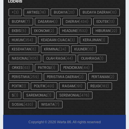
Labels
<
(3)
ARTIKEL
(18)
BUDAYA
(20)
BUDAYA DAERAH
(10)
BUDPAR
(7)
DAEARAH
(1)
DAERAH
(434)
EDUTEK
(13)
EKBIS
(5)
EKONOMI
(2)
HEADLINE
(1532)
HIBURAN
(22)
HUKUM
(354)
KEADAAN CUACA
(3)
KERAJINAN
(1)
KESEHATAN
(6)
KRIMINAL
(24)
KULINER
(13)
NASIONAL
(906)
OLAH RAGA
(44)
OLAHRAGA
(1)
ORKES
(63)
PATROLI
(1)
PENDIDIKAN
(44)
PERISTIWA
(259)
PERISTIWA DAERAH
(2)
PERTANIAN
(2)
POITIK
(1)
POLITIK
(401)
RAGAM
(191)
RELIGI
(182)
S
(1)
SAREMONIAL
(1)
SEREMONIAL
(476)
SOSIAL
(430)
WISATA
(7)
Copyright ©
2026
Warta 86
. All rights reserved