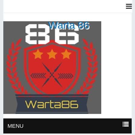
Warta 86
MENU