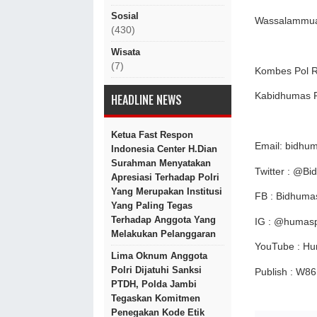
Sosial
Wassalammua
(430)
Wisata
(7)
Kombes Pol Ra
Kabidhumas P
HEADLINE NEWS
Ketua Fast Respon
Email: bidhu
Indonesia Center H.Dian
Surahman Menyatakan
Twitter : @B
Apresiasi Terhadap Polri
Yang Merupakan Institusi
FB : Bidhuma
Yang Paling Tegas
Terhadap Anggota Yang
IG : @humasp
Melakukan Pelanggaran
YouTube : Hu
Lima Oknum Anggota
Polri Dijatuhi Sanksi
Publish : W86
PTDH, Polda Jambi
Tegaskan Komitmen
Penegakan Kode Etik