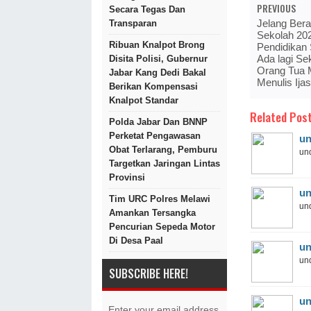
PREVIOUS
Secara Tegas Dan
Jelang Bera
Transparan
Sekolah 20
Ribuan Knalpot Brong
Pendidikan 
Ada lagi S
Disita Polisi, Gubernur
Orang Tua M
Jabar Kang Dedi Bakal
Menulis Ija
Berikan Kompensasi
Knalpot Standar
Related Post
Polda Jabar Dan BNNP
Perketat Pengawasan
un
Obat Terlarang, Pemburu
und
Targetkan Jaringan Lintas
Provinsi
un
Tim URC Polres Melawi
und
Amankan Tersangka
Pencurian Sepeda Motor
Di Desa Paal
un
und
SUBSCRIBE HERE!
un
Enter your email address.