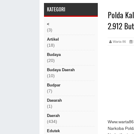
KATEGORI
Polda Ka
2.912 But
<
(3)
Artikel
Warta 86
(18)
Budaya
(20)
Budaya Daerah
(10)
Budpar
(7)
Daearah
(1)
Daerah
(434)
Www.warta86
Narkoba Pold
Edutek