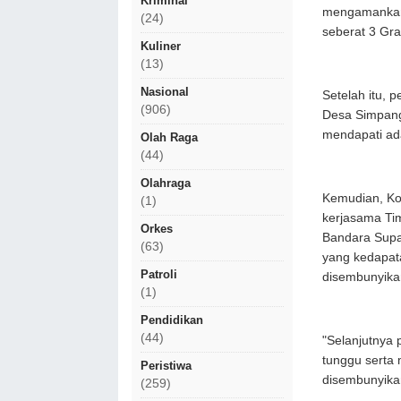
Kriminal
mengamankan 
(24)
seberat 3 Gr
Kuliner
(13)
Nasional
Setelah itu, 
(906)
Desa Simpan
mendapati ad
Olah Raga
(44)
Olahraga
Kemudian, Ko
(1)
kerjasama Tim
Orkes
Bandara Supa
(63)
yang kedapat
Patroli
disembunyikan
(1)
Pendidikan
(44)
"Selanjutnya
tunggu serta 
Peristiwa
disembunyikan
(259)