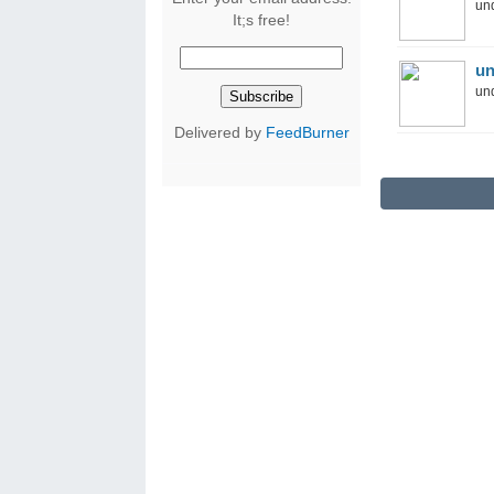
und
It;s free!
un
und
Delivered by
FeedBurner