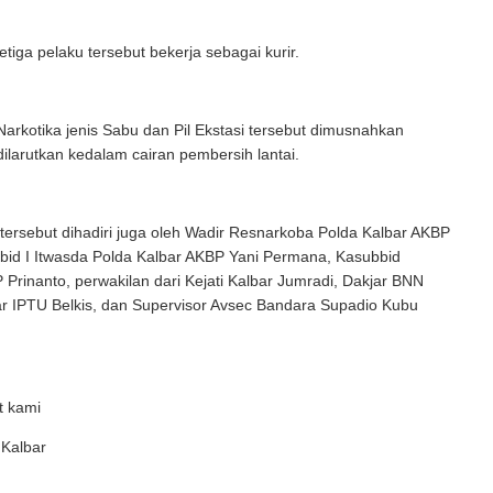
tiga pelaku tersebut bekerja sebagai kurir.
Narkotika jenis Sabu dan Pil Ekstasi tersebut dimusnahkan
ilarutkan kedalam cairan pembersih lantai.
ersebut dihadiri juga oleh Wadir Resnarkoba Polda Kalbar AKBP
Itbid I Itwasda Polda Kalbar AKBP Yani Permana, Kasubbid
rinanto, perwakilan dari Kejati Kalbar Jumradi, Dakjar BNN
ar IPTU Belkis, dan Supervisor Avsec Bandara Supadio Kubu
t kami
 Kalbar