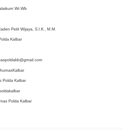
laikum Wr.Wb
den Petit Wijaya, S.I.K., M.M.
olda Kalbar
maspoldakb@gmail.com
idhumasKalbar
s Polda Kalbar
oldakalbar
mas Polda Kalbar