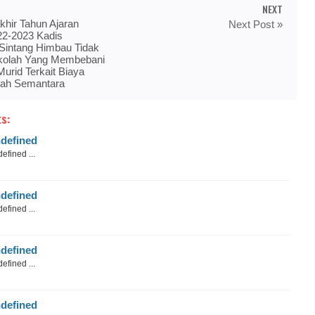
NEXT
khir Tahun Ajaran
Next Post »
22-2023 Kadis
Sintang Himbau Tidak
ekolah Yang Membebani
urid Terkait Biaya
sah Semantara
s:
defined
efined ...
defined
efined ...
defined
efined ...
defined