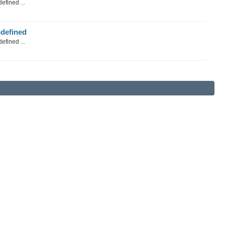
efined ...
defined
efined ...