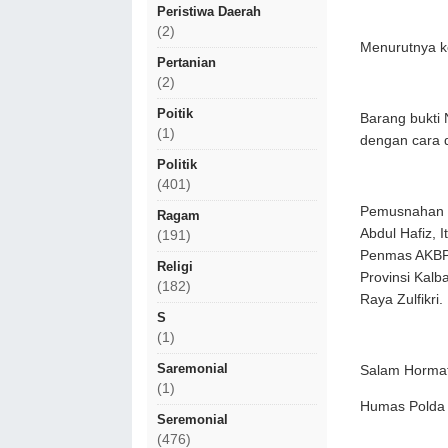
Peristiwa Daerah
(2)
Menurutnya ke
Pertanian
(2)
Poitik
Barang bukti 
(1)
dengan cara d
Politik
(401)
Pemusnahan t
Ragam
Abdul Hafiz, 
(191)
Penmas AKBP P
Religi
Provinsi Kalb
(182)
Raya Zulfikri.
S
(1)
Saremonial
Salam Horma
(1)
Humas Polda
Seremonial
(476)