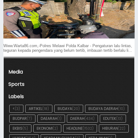
Www.Warta86.com,-Polres Melawi Polda Kalbar - Pengaturan lalu lintas,
teguran kepada pengendara yang belum tertib, imbauan tertib berlalu li...
Media
Sports
Labels
<
(3)
ARTIKEL
(18)
BUDAYA
(20)
BUDAYA DAERAH
(10)
BUDPAR
(7)
DAEARAH
(1)
DAERAH
(434)
EDUTEK
(13)
EKBIS
(5)
EKONOMI
(2)
HEADLINE
(1532)
HIBURAN
(22)