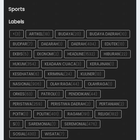
Sports
Labels
<
(3)
ARTIKEL
(18)
BUDAYA
(20)
BUDAYA DAERAH
(10)
BUDPAR
(7)
DAEARAH
(1)
DAERAH
(434)
EDUTEK
(13)
EKBIS
(5)
EKONOMI
(2)
HEADLINE
(1532)
HIBURAN
(22)
HUKUM
(354)
KEADAAN CUACA
(3)
KERAJINAN
(1)
KESEHATAN
(6)
KRIMINAL
(24)
KULINER
(13)
NASIONAL
(906)
OLAH RAGA
(44)
OLAHRAGA
(1)
ORKES
(63)
PATROLI
(1)
PENDIDIKAN
(44)
PERISTIWA
(259)
PERISTIWA DAERAH
(2)
PERTANIAN
(2)
POITIK
(1)
POLITIK
(401)
RAGAM
(191)
RELIGI
(182)
S
(1)
SAREMONIAL
(1)
SEREMONIAL
(476)
SOSIAL
(430)
WISATA
(7)