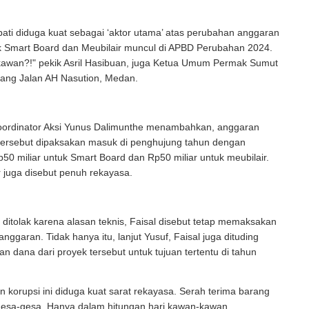
ati diduga kuat sebagai ‘aktor utama’ atas perubahan anggaran
k Smart Board dan Meubilair muncul di APBD Perubahan 2024.
kawan?!" pekik Asril Hasibuan, juga Ketua Umum Permak Sumut
bang Jalan AH Nasution, Medan.
ordinator Aksi Yunus Dalimunthe menambahkan, anggaran
 tersebut dipaksakan masuk di penghujung tahun dengan
0 miliar untuk Smart Board dan Rp50 miliar untuk meubilair.
 juga disebut penuh rekayasa.
ditolak karena alasan teknis, Faisal disebut tetap memaksakan
nggaran. Tidak hanya itu, lanjut Yusuf, Faisal juga dituding
an dana dari proyek tersebut untuk tujuan tertentu di tahun
 korupsi ini diduga kuat sarat rekayasa. Serah terima barang
rgesa-gesa. Hanya dalam hitungan hari kawan-kawan.