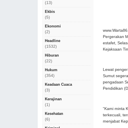
(13)
Ekbis
(5)
Ekonomi
www.Warta86.
(2)
Pergerakan M
Headline
estafet, Sela
(1532)
Kejaksaan Tin
Hiburan
(22)
Lewat pengera
Hukum
(354)
Sumut segera
pengadaan Sma
Keadaan Cuaca
Pendidikan (D
(3)
Kerajinan
(1)
“Kami minta K
Kesehatan
terkecuali, t
(6)
menjabat Kep