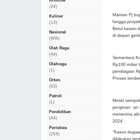
Kriminal
(24)
Mantan Pj bup
Kuliner
hingga proye
(13)
Betul kawan-
Nasional
di depan ger
(906)
Olah Raga
(44)
Sementara Ko
Olahraga
Rp100 miliar
(1)
pembagian Rp5
Proses tender
Orkes
(63)
Patroli
Meski sempat 
(1)
pergeser- an a
Pendidikan
menerima alir
(44)
2024.
Peristiwa
"Kasus dugaan
(259)
dilakukan te