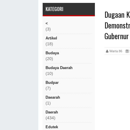
KATEGORI
Dugaan K
Demonstr
<
(3)
Gubernur
Artikel
(18)
Warta 86
Budaya
(20)
Budaya Daerah
(10)
Budpar
(7)
Daearah
(1)
Daerah
(434)
Edutek