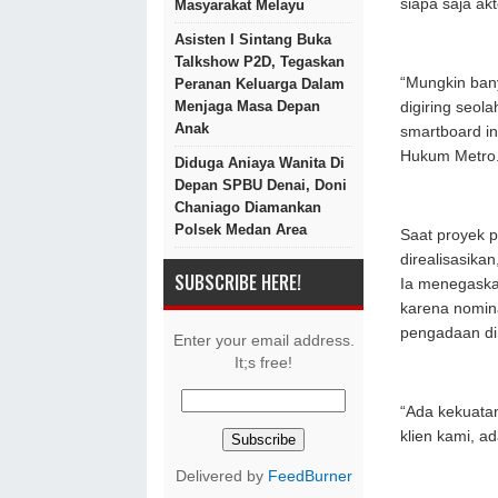
siapa saja ak
Masyarakat Melayu
Asisten I Sintang Buka
Talkshow P2D, Tegaskan
“Mungkin bany
Peranan Keluarga Dalam
Menjaga Masa Depan
digiring seola
Anak
smartboard in
Hukum Metro
Diduga Aniaya Wanita Di
Depan SPBU Denai, Doni
Chaniago Diamankan
Polsek Medan Area
Saat proyek 
direalisasikan
SUBSCRIBE HERE!
Ia menegaskan
karena nomina
pengadaan di
Enter your email address.
It;s free!
“Ada kekuata
klien kami, 
Delivered by
FeedBurner