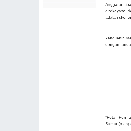
Anggaran tib
direkayasa, d
adalah skenar
Yang lebih m
dengan tanda 
*Foto : Perma
Sumut (atas)