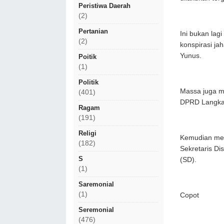
Peristiwa Daerah
(2)
Pertanian
Ini bukan lagi
(2)
konspirasi ja
Yunus.
Poitik
(1)
Politik
Massa juga m
(401)
DPRD Langkat 
Ragam
(191)
Religi
Kemudian mem
(182)
Sekretaris Di
S
(SD).
(1)
Saremonial
(1)
Copot
Seremonial
(476)