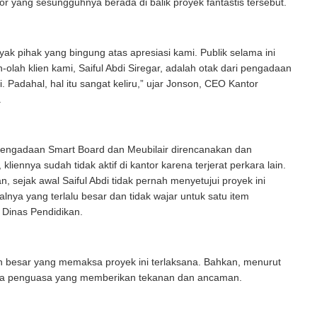
tor yang sesungguhnya berada di balik proyek fantastis tersebut.
ak pihak yang bingung atas apresiasi kami. Publik selama ini
h-olah klien kami, Saiful Abdi Siregar, adalah otak dari pengadaan
i. Padahal, hal itu sangat keliru,” ujar Jonson, CEO Kantor
.
pengadaan Smart Board dan Meubilair direncanakan dan
, kliennya sudah tidak aktif di kantor karena terjerat perkara lain.
, sejak awal Saiful Abdi tidak pernah menyetujui proyek ini
lnya yang terlalu besar dan tidak wajar untuk satu item
 Dinas Pendidikan.
n besar yang memaksa proyek ini terlaksana. Bahkan, menurut
ada penguasa yang memberikan tekanan dan ancaman.