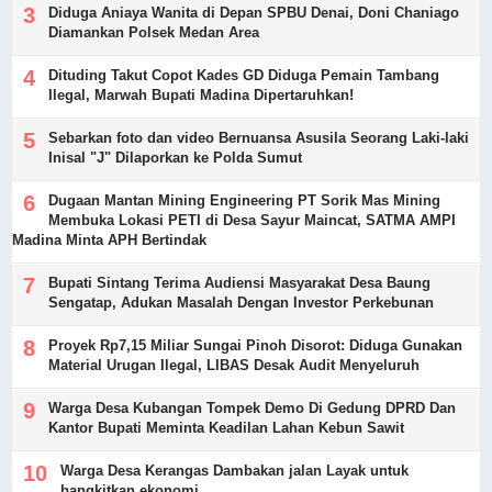
Diduga Aniaya Wanita di Depan SPBU Denai, Doni Chaniago
Diamankan Polsek Medan Area
Dituding Takut Copot Kades GD Diduga Pemain Tambang
Ilegal, Marwah Bupati Madina Dipertaruhkan!
Sebarkan foto dan video Bernuansa Asusila Seorang Laki-laki
Inisal "J" Dilaporkan ke Polda Sumut
Dugaan Mantan Mining Engineering PT Sorik Mas Mining
Membuka Lokasi PETI di Desa Sayur Maincat, SATMA AMPI
Madina Minta APH Bertindak
Bupati Sintang Terima Audiensi Masyarakat Desa Baung
Sengatap, Adukan Masalah Dengan Investor Perkebunan
Proyek Rp7,15 Miliar Sungai Pinoh Disorot: Diduga Gunakan
Material Urugan Ilegal, LIBAS Desak Audit Menyeluruh
Warga Desa Kubangan Tompek Demo Di Gedung DPRD Dan
Kantor Bupati Meminta Keadilan Lahan Kebun Sawit
Warga Desa Kerangas Dambakan jalan Layak untuk
bangkitkan ekonomi.