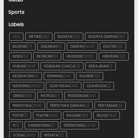
Sports
Labels
<
(3)
ARTIKEL
(18)
BUDAYA
(20)
BUDAYA DAERAH
(10)
BUDPAR
(7)
DAEARAH
(1)
DAERAH
(434)
EDUTEK
(13)
EKBIS
(5)
EKONOMI
(2)
HEADLINE
(1532)
HIBURAN
(22)
HUKUM
(354)
KEADAAN CUACA
(3)
KERAJINAN
(1)
KESEHATAN
(6)
KRIMINAL
(24)
KULINER
(13)
NASIONAL
(906)
OLAH RAGA
(44)
OLAHRAGA
(1)
ORKES
(63)
PATROLI
(1)
PENDIDIKAN
(44)
PERISTIWA
(259)
PERISTIWA DAERAH
(2)
PERTANIAN
(2)
POITIK
(1)
POLITIK
(401)
RAGAM
(191)
RELIGI
(182)
S
(1)
SAREMONIAL
(1)
SEREMONIAL
(476)
SOSIAL
(430)
WISATA
(7)