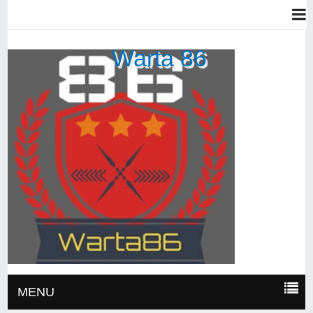
Warta 86
MENU