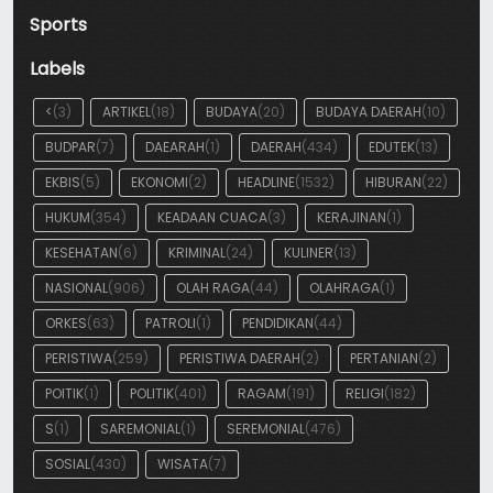
Sports
Labels
<
(3)
ARTIKEL
(18)
BUDAYA
(20)
BUDAYA DAERAH
(10)
BUDPAR
(7)
DAEARAH
(1)
DAERAH
(434)
EDUTEK
(13)
EKBIS
(5)
EKONOMI
(2)
HEADLINE
(1532)
HIBURAN
(22)
HUKUM
(354)
KEADAAN CUACA
(3)
KERAJINAN
(1)
KESEHATAN
(6)
KRIMINAL
(24)
KULINER
(13)
NASIONAL
(906)
OLAH RAGA
(44)
OLAHRAGA
(1)
ORKES
(63)
PATROLI
(1)
PENDIDIKAN
(44)
PERISTIWA
(259)
PERISTIWA DAERAH
(2)
PERTANIAN
(2)
POITIK
(1)
POLITIK
(401)
RAGAM
(191)
RELIGI
(182)
S
(1)
SAREMONIAL
(1)
SEREMONIAL
(476)
SOSIAL
(430)
WISATA
(7)