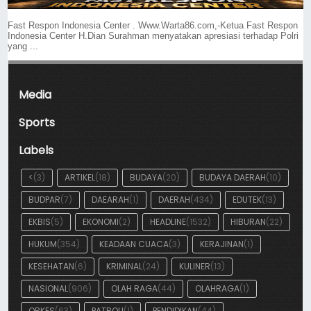
Fast Respon Indonesia Center . Www.Warta86.com,-Ketua Fast Respon
Indonesia Center H.Dian Surahman menyatakan apresiasi terhadap Polri
yang ...
Media
Sports
Labels
<
(3)
ARTIKEL
(18)
BUDAYA
(20)
BUDAYA DAERAH
(10)
BUDPAR
(7)
DAEARAH
(1)
DAERAH
(434)
EDUTEK
(13)
EKBIS
(5)
EKONOMI
(2)
HEADLINE
(1532)
HIBURAN
(22)
HUKUM
(354)
KEADAAN CUACA
(3)
KERAJINAN
(1)
KESEHATAN
(6)
KRIMINAL
(24)
KULINER
(13)
NASIONAL
(906)
OLAH RAGA
(44)
OLAHRAGA
(1)
ORKES
(63)
PATROLI
(1)
PENDIDIKAN
(44)