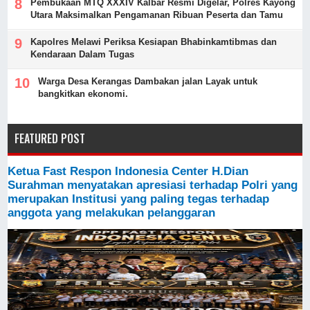
Pembukaan MTQ XXXIV Kalbar Resmi Digelar, Polres Kayong
Utara Maksimalkan Pengamanan Ribuan Peserta dan Tamu
Kapolres Melawi Periksa Kesiapan Bhabinkamtibmas dan
Kendaraan Dalam Tugas
Warga Desa Kerangas Dambakan jalan Layak untuk
bangkitkan ekonomi.
FEATURED POST
Ketua Fast Respon Indonesia Center H.Dian
Surahman menyatakan apresiasi terhadap Polri yang
merupakan Institusi yang paling tegas terhadap
anggota yang melakukan pelanggaran