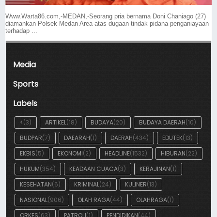
Www.Warta86.com,-MEDAN,-Seorang pria bernama Doni Chaniago (27)
diamankan Polsek Medan Area atas dugaan tindak pidana penganiayaan
terhadap ...
Media
Sports
Labels
<
(3)
ARTIKEL
(18)
BUDAYA
(20)
BUDAYA DAERAH
(10)
BUDPAR
(7)
DAEARAH
(1)
DAERAH
(434)
EDUTEK
(13)
EKBIS
(5)
EKONOMI
(2)
HEADLINE
(1532)
HIBURAN
(22)
HUKUM
(354)
KEADAAN CUACA
(3)
KERAJINAN
(1)
KESEHATAN
(6)
KRIMINAL
(24)
KULINER
(13)
NASIONAL
(906)
OLAH RAGA
(44)
OLAHRAGA
(1)
ORKES
(63)
PATROLI
(1)
PENDIDIKAN
(44)