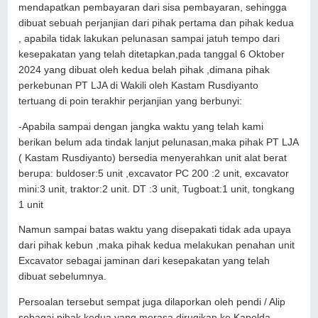
mendapatkan pembayaran dari sisa pembayaran, sehingga
dibuat sebuah perjanjian dari pihak pertama dan pihak kedua
, apabila tidak lakukan pelunasan sampai jatuh tempo dari
kesepakatan yang telah ditetapkan,pada tanggal 6 Oktober
2024 yang dibuat oleh kedua belah pihak ,dimana pihak
perkebunan PT LJA di Wakili oleh Kastam Rusdiyanto
tertuang di poin terakhir perjanjian yang berbunyi:
-Apabila sampai dengan jangka waktu yang telah kami
berikan belum ada tindak lanjut pelunasan,maka pihak PT LJA
( Kastam Rusdiyanto) bersedia menyerahkan unit alat berat
berupa: buldoser:5 unit ,excavator PC 200 :2 unit, excavator
mini:3 unit, traktor:2 unit. DT :3 unit, Tugboat:1 unit, tongkang
1 unit
Namun sampai batas waktu yang disepakati tidak ada upaya
dari pihak kebun ,maka pihak kedua melakukan penahan unit
Excavator sebagai jaminan dari kesepakatan yang telah
dibuat sebelumnya.
Persoalan tersebut sempat juga dilaporkan oleh pendi / Alip
sebagai pihak kedua yang merasa dirugikan ke Kapolda